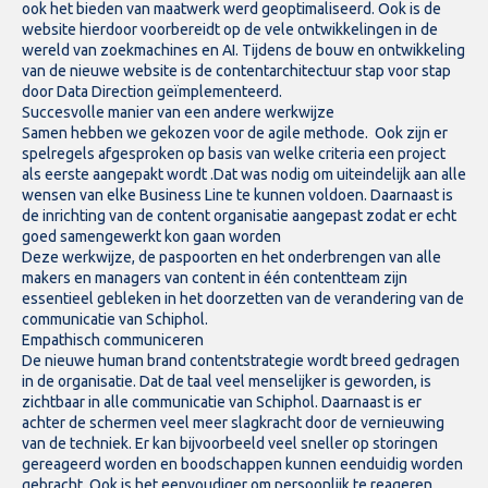
ook het bieden van maatwerk werd geoptimaliseerd. Ook is de
website hierdoor voorbereidt op de vele ontwikkelingen in de
wereld van zoekmachines en AI. Tijdens de bouw en ontwikkeling
van de nieuwe website is de contentarchitectuur stap voor stap
door Data Direction geïmplementeerd.
Succesvolle manier van een andere werkwijze
Samen hebben we gekozen voor de agile methode. Ook zijn er
spelregels afgesproken op basis van welke criteria een project
als eerste aangepakt wordt .Dat was nodig om uiteindelijk aan alle
wensen van elke Business Line te kunnen voldoen. Daarnaast is
de inrichting van de content organisatie aangepast zodat er echt
goed samengewerkt kon gaan worden
Deze werkwijze, de paspoorten en het onderbrengen van alle
makers en managers van content in één contentteam zijn
essentieel gebleken in het doorzetten van de verandering van de
communicatie van Schiphol.
Empathisch communiceren
De nieuwe human brand contentstrategie wordt breed gedragen
in de organisatie. Dat de taal veel menselijker is geworden, is
zichtbaar in alle communicatie van Schiphol. Daarnaast is er
achter de schermen veel meer slagkracht door de vernieuwing
van de techniek. Er kan bijvoorbeeld veel sneller op storingen
gereageerd worden en boodschappen kunnen eenduidig worden
gebracht. Ook is het eenvoudiger om persoonlijk te reageren