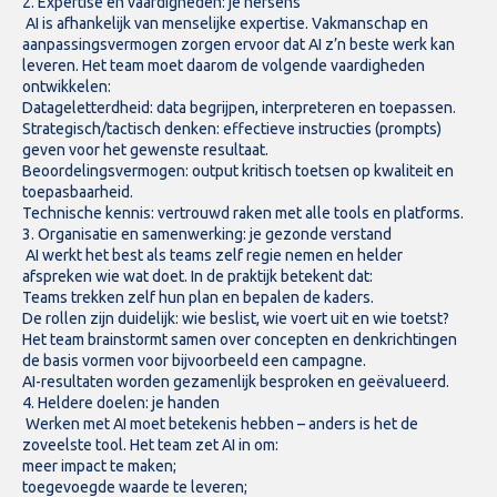
2. Expertise en vaardigheden: je hersens
AI is afhankelijk van menselijke expertise. Vakmanschap en
aanpassingsvermogen zorgen ervoor dat AI z’n beste werk kan
leveren. Het team moet daarom de volgende vaardigheden
ontwikkelen:
Datageletterdheid: data begrijpen, interpreteren en toepassen.
Strategisch/tactisch denken: effectieve instructies (prompts)
geven voor het gewenste resultaat.
Beoordelingsvermogen: output kritisch toetsen op kwaliteit en
toepasbaarheid.
Technische kennis: vertrouwd raken met alle tools en platforms.
3. Organisatie en samenwerking: je gezonde verstand
AI werkt het best als teams zelf regie nemen en helder
afspreken wie wat doet. In de praktijk betekent dat:
Teams trekken zelf hun plan en bepalen de kaders.
De rollen zijn duidelijk: wie beslist, wie voert uit en wie toetst?
Het team brainstormt samen over concepten en denkrichtingen
de basis vormen voor bijvoorbeeld een campagne.
AI-resultaten worden gezamenlijk besproken en geëvalueerd.
4. Heldere doelen: je handen
Werken met AI moet betekenis hebben – anders is het de
zoveelste tool. Het team zet AI in om:
meer impact te maken;
toegevoegde waarde te leveren;