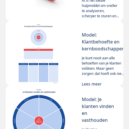
AI is het ideale
genoemd worden.
hulpmiddel om sneller
te analyseren,
scherper te sturen en
persoonlijker te
Lees meer
communiceren. Zo
wordt je
Model:
contentstrategie
Klantbehoefte en
sterker en
toekomstbestendiger.
kernboodschappen
Je kunt nooit aan alle
behoeften van je klanten
voldoen. Maar geen
zorgen: dat hoeft ook niet.
Het is veel belangrijker om
Lees meer
de essentie van de
klantbehoefte te
achterhalen, en daar via
Model: Je
een rake kernboodschap
op in te spelen. Ons model
klanten vinden
helpt je op weg.
en
vasthouden