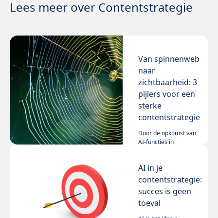
Lees meer over Contentstrategie
Van spinnenweb
naar
zichtbaarheid: 3
pijlers voor een
sterke
contentstrategie
Door de opkomst van
AI-functies in
zoekmachines en n
algoritmes op sociale
AI in je
media wordt het
Lees meer
steeds moeilijker om
contentstrategie:
je te onderscheiden.
succes is geen
Nodig is een goede
toeval
vindbaarheid,
zichtbaarheid en