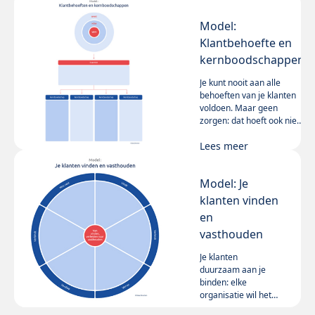
Lees meer
communiceren. Zo
wordt je
Model:
contentstrategie
Klantbehoefte en
sterker en
toekomstbestendiger.
kernboodschappen
Je kunt nooit aan alle
behoeften van je klanten
voldoen. Maar geen
zorgen: dat hoeft ook niet.
Het is veel belangrijker om
Lees meer
de essentie van de
klantbehoefte te
achterhalen, en daar via
Model: Je
een rake kernboodschap
op in te spelen. Ons model
klanten vinden
helpt je op weg.
en
vasthouden
Je klanten
duurzaam aan je
binden: elke
organisatie wil het,
maar het klinkt