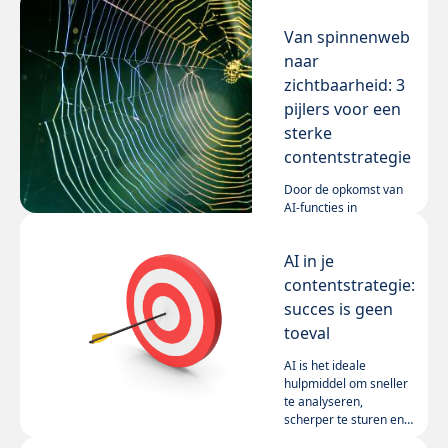
Van spinnenweb
naar
zichtbaarheid: 3
pijlers voor een
sterke
contentstrategie
Door de opkomst van
AI-functies in
zoekmachines en n
algoritmes op sociale
AI in je
media wordt het
Lees meer
steeds moeilijker om
contentstrategie:
je te onderscheiden.
succes is geen
Nodig is een goede
toeval
vindbaarheid,
zichtbaarheid en
AI is het ideale
genoemd worden.
hulpmiddel om sneller
te analyseren,
scherper te sturen en
persoonlijker te