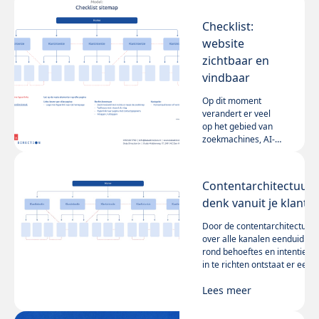
Checklist:
website
zichtbaar en
vindbaar
Op dit moment
verandert er veel
op het gebied van
zoekmachines, AI-
overview, zero-
Lees meer
click-search en
strengere
Contentarchitectuur:
wetgeving. Om nog
denk vanuit je klant
relevant te zijn op
internet moeten
Door de contentarchitectuur
websites
over alle kanalen eenduidig
fundamenteel
rond behoeftes en intenties
anders worden
in te richten ontstaat er een
ingericht dan we
natuurlijke een
gewend waren. De
Lees meer
vraaggerichte
checklist Website
navigatiestructuur:
geeft je inzicht.