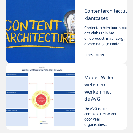
Contentarchitectuur:
klantcases
Contentarchitectuur is vaak
onzichtbaar in het
eindproduct, maar zorgt
ervoor dat je je content
logisch en consistent
Lees meer
presenteert én efficiënt kunt
managen.
Model: Willen
weten en
werken met
de AVG
De AVG is niet
complex. Het wordt
door veel
organisaties
complex gemaakt.