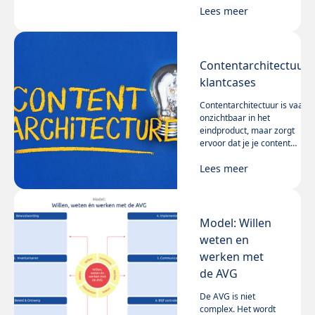
gewend waren. De
Lees meer
vraaggerichte
checklist Website
navigatiestructuur:
geeft je inzicht.
Contentarchitectuur:
klantcases
Contentarchitectuur is vaak
onzichtbaar in het
eindproduct, maar zorgt
ervoor dat je je content
logisch en consistent
Lees meer
presenteert én efficiënt kunt
managen.
Model: Willen
weten en
werken met
de AVG
De AVG is niet
complex. Het wordt