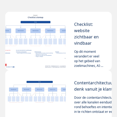
Checklist:
website
zichtbaar en
vindbaar
Op dit moment
verandert er veel
op het gebied van
zoekmachines, AI-
overview, zero-
Lees meer
click-search en
strengere
Contentarchitectuur:
wetgeving. Om nog
denk vanuit je klant
relevant te zijn op
internet moeten
Door de contentarchitectuur
websites
over alle kanalen eenduidig
fundamenteel
rond behoeftes en intenties
anders worden
in te richten ontstaat er een
ingericht dan we
natuurlijke een