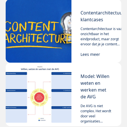
Contentarchitectuur:
klantcases
Contentarchitectuur is vaak
onzichtbaar in het
eindproduct, maar zorgt
ervoor dat je je content
logisch en consistent
Lees meer
presenteert én efficiënt kunt
managen.
Model: Willen
weten en
werken met
de AVG
De AVG is niet
complex. Het wordt
door veel
organisaties
complex gemaakt.