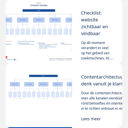
Checklist:
website
zichtbaar en
vindbaar
Op dit moment
verandert er veel
op het gebied van
zoekmachines, AI-
overview, zero-
Lees meer
click-search en
strengere
Contentarchitectuur:
wetgeving. Om nog
denk vanuit je klant
relevant te zijn op
internet moeten
Door de contentarchitectuur
websites
over alle kanalen eenduidig
fundamenteel
rond behoeftes en intenties
anders worden
in te richten ontstaat er een
ingericht dan we
natuurlijke een
gewend waren. De
Lees meer
vraaggerichte
checklist Website
navigatiestructuur:
geeft je inzicht.