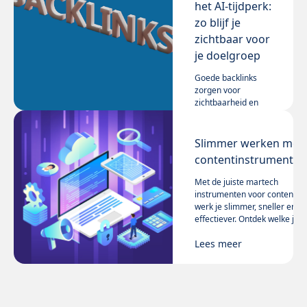
het AI-tijdperk:
zo blijf je
zichtbaar voor
je doelgroep
Goede backlinks
zorgen voor
zichtbaarheid en
autoriteit. Lees hoe
je met linkbuilding
Lees meer
inzet en hoe onze
Slimmer werken met
vijf V’s voor
contentinstrumenten
linkbuilding je - ook
in dit AI tijdperk je
Met de juiste martech
helpen.
instrumenten voor content
werk je slimmer, sneller en
effectiever. Ontdek welke jij
nodig hebt én hoe je ze
Lees meer
succesvol inzet. In dit artikel
is alles te lezen over de zes
contenttools.