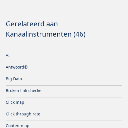
Lees meer
iedereen, segmentatie op
basis van onderzoek,
gesegmenteerd op basis
van gedrag en individueel.
Gerelateerd aan
Kanaalinstrumenten (46)
AI
Antwoord©
Big Data
Broken link checker
Click map
Click through rate
Contentmap