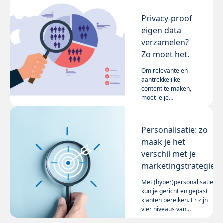
Privacy-proof
eigen data
verzamelen?
Zo moet het.
Om relevante en
aantrekkelijke
content te maken,
moet je je
doelgroep kennen.
Lees meer
En kennis begint
met data. Want
Personalisatie: zo
daarmee breng je
maak je het
de kenmerken van
je doelgroepen én
verschil met je
hun gedrag in kaart.
marketingstrategie
Lees onze acht tips.
Met (hyper)personalisatie
kun je gericht en gepast
klanten bereiken. Er zijn
vier niveaus van
personalisatie: voor