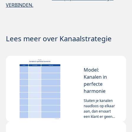
VERBINDEN.
Lees meer over Kanaalstrategie
Model:
Kanalen in
perfecte
harmonie
Sluiten je kanalen
naadloos op elkaar
aan, dan ervaart
een klant er geen
drempels tussen –
Lees meer
waar ook in de