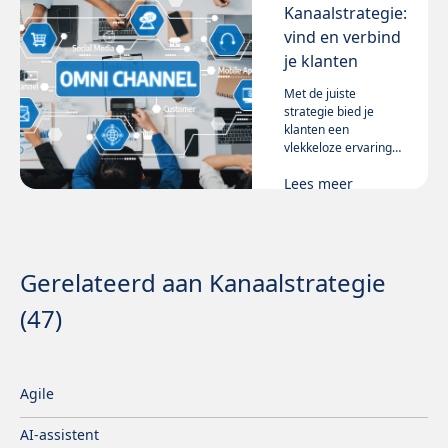
een unieke rol
Kanaalstrategie:
kunnen vervullen.
vind en verbind
je klanten
Met de juiste
strategie bied je
klanten een
vlekkeloze ervaring
via alle kanalen.
Lees meer
Ontdek hoe je klanten
consistent en effectief
aan je bindt.
Gerelateerd aan Kanaalstrategie
(47)
Agile
AI-assistent